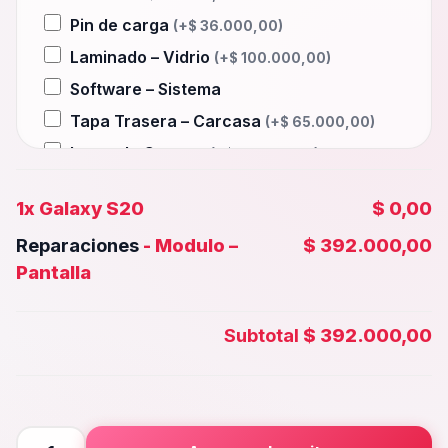
Pin de carga
(+
$
36.000,00
)
Laminado – Vidrio
(+
$
100.000,00
)
Software – Sistema
Tapa Trasera – Carcasa
(+
$
65.000,00
)
Lente de Camara
(+
$
45.000,00
)
Auxiliar – Auricular
(+
$
36.000,00
)
1x
Galaxy S20
$ 0,00
Wifi – Señal – Antena
(+
$
100.000,00
)
Reparaciones
-
Modulo –
$ 392.000,00
Camara Trasera
(+
$
50.000,00
)
Pantalla
Camara frontal, Selfie – Face id
(+
$
45.000,00
)
Subtotal
$ 392.000,00
Microfono – Sensor
(+
$
36.000,00
)
Parlante Inferior o Superior
(+
$
36.000,00
)
Botones – Huella
(+
$
36.000,00
)
Galaxy
Placa Principal