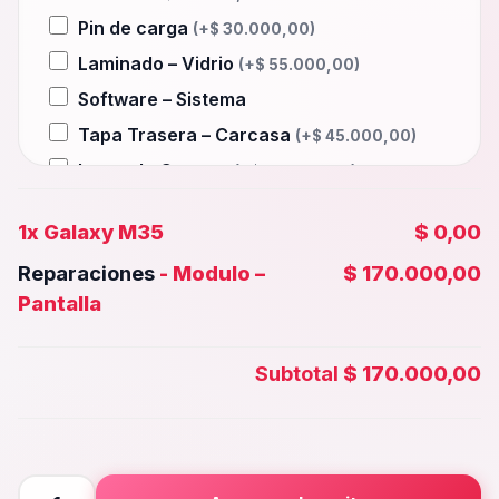
Pin de carga
(+
$
30.000,00
)
Laminado – Vidrio
(+
$
55.000,00
)
Software – Sistema
Tapa Trasera – Carcasa
(+
$
45.000,00
)
Lente de Camara
(+
$
30.000,00
)
Auxiliar – Auricular
(+
$
30.000,00
)
1x
Galaxy M35
$ 0,00
Wifi – Señal – Antena
(+
$
55.000,00
)
Reparaciones
-
Modulo –
$ 170.000,00
Camara Trasera
(+
$
35.000,00
)
Pantalla
Camara frontal, Selfie – Face id
(+
$
30.000,00
)
Subtotal
$ 170.000,00
Microfono – Sensor
(+
$
30.000,00
)
Parlante Inferior o Superior
(+
$
30.000,00
)
Botones – Huella
(+
$
30.000,00
)
Galaxy
Placa Principal