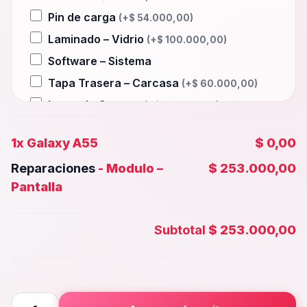
Pin de carga
(+
$
54.000,00
)
Laminado – Vidrio
(+
$
100.000,00
)
Software – Sistema
Tapa Trasera – Carcasa
(+
$
60.000,00
)
Lente de Camara
(+
$
40.000,00
)
Auxiliar – Auricular
(+
$
54.000,00
)
1x
Galaxy A55
$ 0,00
Wifi – Señal – Antena
(+
$
100.000,00
)
Reparaciones
-
Modulo –
$ 253.000,00
Camara Trasera
(+
$
45.000,00
)
Pantalla
Camara frontal, Selfie – Face id
(+
$
40.000,00
)
Subtotal
$ 253.000,00
Microfono – Sensor
(+
$
54.000,00
)
Parlante Inferior o Superior
(+
$
54.000,00
)
Botones – Huella
(+
$
54.000,00
)
Galaxy
Placa Principal