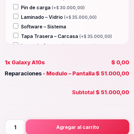
Pin de carga
(+
$
30.000,00
)
Laminado – Vidrio
(+
$
35.000,00
)
Software – Sistema
Tapa Trasera – Carcasa
(+
$
35.000,00
)
Lente de Camara
(+
$
25.000,00
)
Auxiliar – Auricular
(+
$
30.000,00
)
1x
Galaxy A10s
$ 0,00
Wifi – Señal – Antena
(+
$
35.000,00
)
Reparaciones
-
Modulo – Pantalla
$ 51.000,00
Camara Trasera
(+
$
30.000,00
)
Camara frontal, Selfie – Face id
Subtotal
$ 51.000,00
(+
$
25.000,00
)
Microfono – Sensor
(+
$
30.000,00
)
Parlante Inferior o Superior
(+
$
30.000,00
)
Botones – Huella
Galaxy
(+
$
30.000,00
)
Agregar al carrito
A10s
Placa Principal