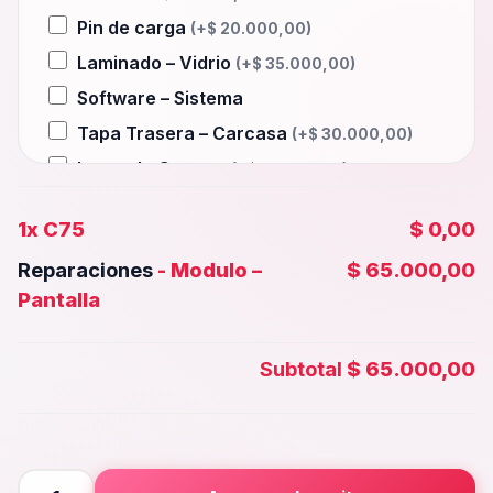
Pin de carga
(+
$
20.000,00
)
Laminado – Vidrio
(+
$
35.000,00
)
Software – Sistema
Tapa Trasera – Carcasa
(+
$
30.000,00
)
Lente de Camara
(+
$
12.000,00
)
Auxiliar – Auricular
(+
$
20.000,00
)
1x
C75
$ 0,00
Wifi – Señal – Antena
(+
$
35.000,00
)
Reparaciones
-
Modulo –
$ 65.000,00
Camara Trasera
(+
$
35.000,00
)
Pantalla
Camara frontal, Selfie – Face id
(+
$
30.000,00
)
Subtotal
$ 65.000,00
Microfono – Sensor
(+
$
20.000,00
)
Parlante Inferior o Superior
(+
$
20.000,00
)
Botones – Huella
(+
$
20.000,00
)
C75
Placa Principal