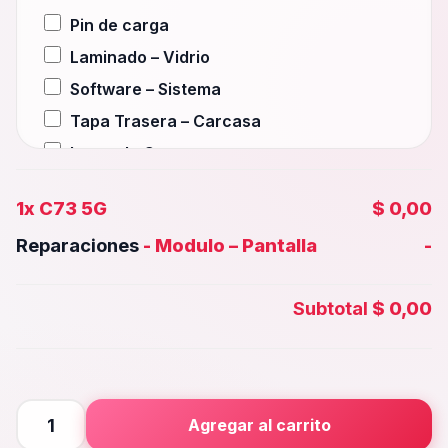
Pin de carga
Laminado – Vidrio
Software – Sistema
Tapa Trasera – Carcasa
Lente de Camara
Auxiliar – Auricular
1x
C73 5G
$ 0,00
Wifi – Señal – Antena
Reparaciones
-
Modulo – Pantalla
-
Camara Trasera
Camara frontal, Selfie – Face id
Subtotal
$ 0,00
Microfono – Sensor
Parlante Inferior o Superior
Botones – Huella
Placa Principal
C73
Agregar al carrito
5G