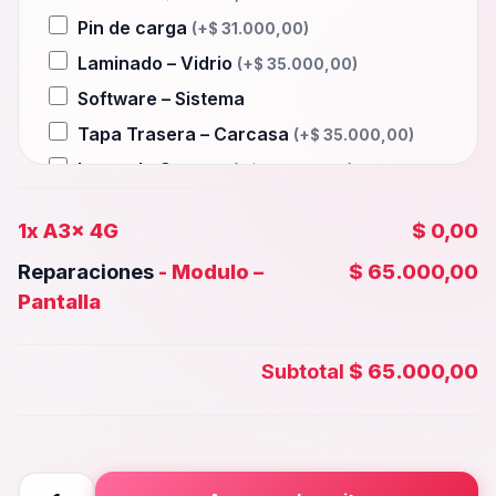
Pin de carga
(+
$
31.000,00
)
Laminado – Vidrio
(+
$
35.000,00
)
Software – Sistema
Tapa Trasera – Carcasa
(+
$
35.000,00
)
Lente de Camara
(+
$
25.000,00
)
Auxiliar – Auricular
(+
$
31.000,00
)
1x
A3x 4G
$ 0,00
Wifi – Señal – Antena
(+
$
35.000,00
)
Reparaciones
-
Modulo –
$ 65.000,00
Camara Trasera
(+
$
40.000,00
)
Pantalla
Camara frontal, Selfie – Face id
(+
$
35.000,00
)
Subtotal
$ 65.000,00
Microfono – Sensor
(+
$
31.000,00
)
Parlante Inferior o Superior
(+
$
31.000,00
)
Botones – Huella
(+
$
31.000,00
)
A3x
Placa Principal