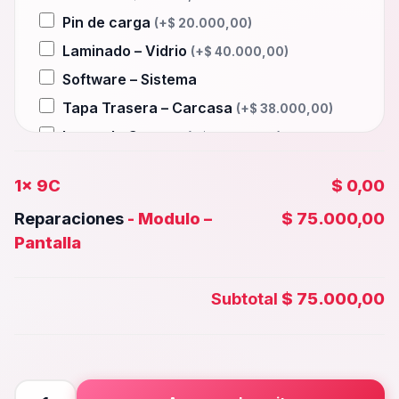
Pin de carga
(+
$
20.000,00
)
Laminado – Vidrio
(+
$
40.000,00
)
Software – Sistema
Tapa Trasera – Carcasa
(+
$
38.000,00
)
Lente de Camara
(+
$
15.000,00
)
Auxiliar – Auricular
(+
$
20.000,00
)
1x
9C
$ 0,00
Wifi – Señal – Antena
(+
$
40.000,00
)
Reparaciones
-
Modulo –
$ 75.000,00
Camara Trasera
(+
$
35.000,00
)
Pantalla
Camara frontal, Selfie – Face id
(+
$
30.000,00
)
Subtotal
$ 75.000,00
Microfono – Sensor
(+
$
20.000,00
)
Parlante Inferior o Superior
(+
$
20.000,00
)
Botones – Huella
(+
$
20.000,00
)
9C
Placa Principal