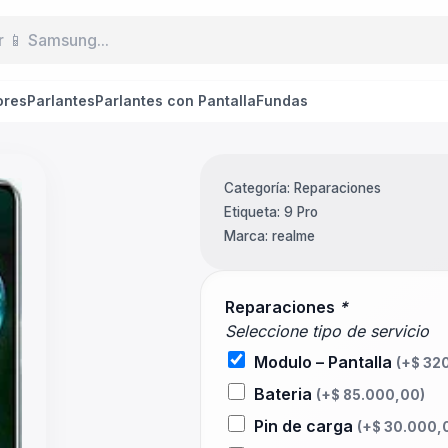
ores
Parlantes
Parlantes con Pantalla
Fundas
Categoría:
Reparaciones
Etiqueta:
9 Pro
Marca:
realme
Reparaciones
*
Seleccione tipo de servicio
Modulo – Pantalla
(+
$
320
Bateria
(+
$
85.000,00
)
Pin de carga
(+
$
30.000,