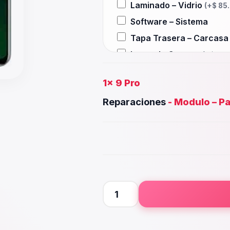
Laminado – Vidrio
(+
$
85
Software – Sistema
Tapa Trasera – Carcas
Lente de Camara
(+
$
40.
Auxiliar – Auricular
(+
$
3
1x
9 Pro
Wifi – Señal – Antena
(+
$
Reparaciones
-
Modulo – Pa
Camara Trasera
(+
$
45.0
Camara frontal, Selfie –
Microfono – Sensor
(+
$
3
Parlante Inferior o Supe
Botones – Huella
(+
$
30.
Placa Principal
9
Pro
cantidad