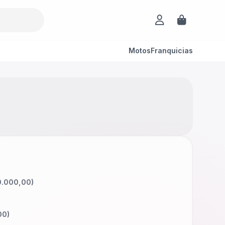
Motos
Franquicias
.000,00
)
00
)