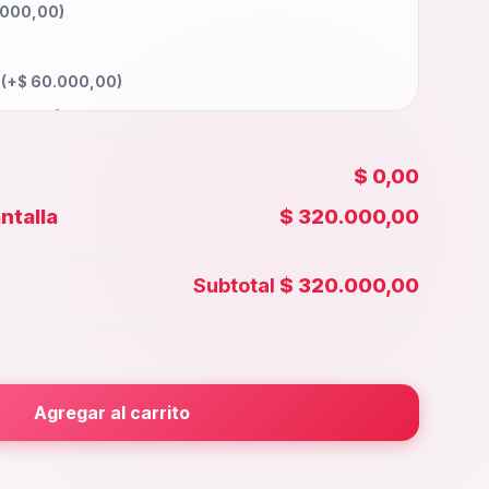
.000,00
)
a
(+
$
60.000,00
)
000,00
)
0.000,00
)
$ 0,00
85.000,00
)
ntalla
$ 320.000,00
00,00
)
 Face id
(+
$
40.000,00
)
Subtotal
$ 320.000,00
0.000,00
)
rior
(+
$
30.000,00
)
000,00
)
Agregar al carrito