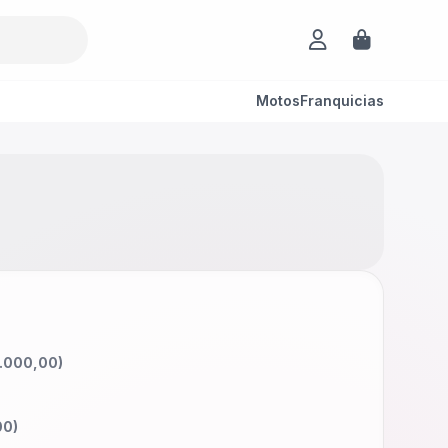
Motos
Franquicias
.000,00
)
00
)