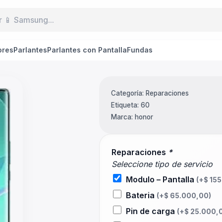
ores
Parlantes
Parlantes con Pantalla
Fundas
Categoría:
Reparaciones
Etiqueta:
60
Marca:
honor
Reparaciones
*
Seleccione tipo de servicio
Modulo – Pantalla
(+
$
155
Bateria
(+
$
65.000,00
)
Pin de carga
(+
$
25.000,