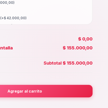
.000,00
)
a
(+
$
42.000,00
)
000,00
)
5.000,00
)
$ 0,00
65.000,00
)
ntalla
$ 155.000,00
00,00
)
 Face id
(+
$
35.000,00
)
Subtotal
$ 155.000,00
5.000,00
)
rior
(+
$
25.000,00
)
000,00
)
Agregar al carrito