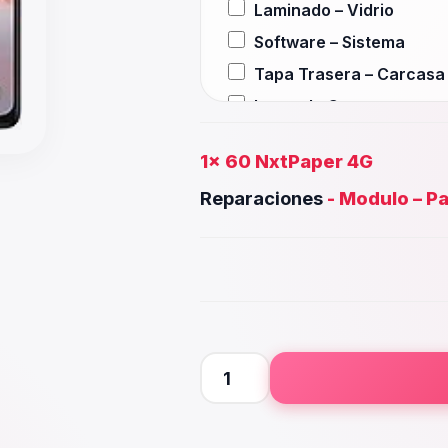
Laminado – Vidrio
Software – Sistema
Tapa Trasera – Carcasa
Lente de Camara
Auxiliar – Auricular
1x
60 NxtPaper 4G
Wifi – Señal – Antena
Reparaciones
-
Modulo – Pa
Camara Trasera
Camara frontal, Selfie – 
Microfono – Sensor
Parlante Inferior o Super
Botones – Huella
Placa Principal
60
NxtPaper
4G
cantidad