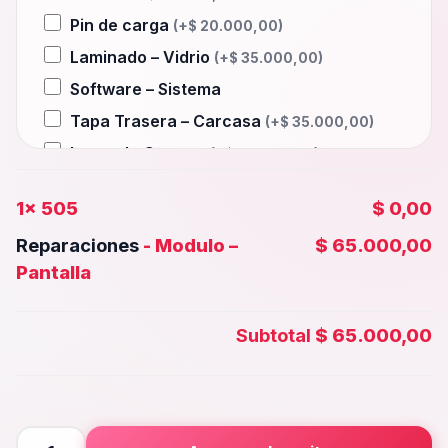
Pin de carga
(+
$
20.000,00
)
Laminado – Vidrio
(+
$
35.000,00
)
Software – Sistema
Tapa Trasera – Carcasa
(+
$
35.000,00
)
Lente de Camara
(+
$
25.000,00
)
Auxiliar – Auricular
(+
$
20.000,00
)
1x
505
$ 0,00
Wifi – Señal – Antena
(+
$
35.000,00
)
Reparaciones
-
Modulo –
$ 65.000,00
Camara Trasera
(+
$
30.000,00
)
Pantalla
Camara frontal, Selfie – Face id
(+
$
25.000,00
)
Subtotal
$ 65.000,00
Microfono – Sensor
(+
$
20.000,00
)
Parlante Inferior o Superior
(+
$
20.000,00
)
Botones – Huella
(+
$
20.000,00
)
505
Placa Principal