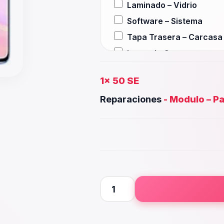
Laminado – Vidrio
Software – Sistema
Tapa Trasera – Carcasa
Lente de Camara
Auxiliar – Auricular
1x
50 SE
Wifi – Señal – Antena
Reparaciones
-
Modulo – Pa
Camara Trasera
Camara frontal, Selfie – 
Microfono – Sensor
Parlante Inferior o Super
Botones – Huella
Placa Principal
50
SE
cantidad