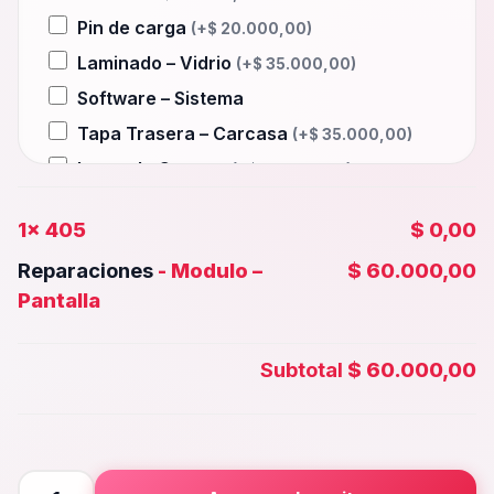
Pin de carga
(+
$
20.000,00
)
Laminado – Vidrio
(+
$
35.000,00
)
Software – Sistema
Tapa Trasera – Carcasa
(+
$
35.000,00
)
Lente de Camara
(+
$
25.000,00
)
Auxiliar – Auricular
(+
$
20.000,00
)
1x
405
$ 0,00
Wifi – Señal – Antena
(+
$
35.000,00
)
Reparaciones
-
Modulo –
$ 60.000,00
Camara Trasera
(+
$
30.000,00
)
Pantalla
Camara frontal, Selfie – Face id
(+
$
25.000,00
)
Subtotal
$ 60.000,00
Microfono – Sensor
(+
$
20.000,00
)
Parlante Inferior o Superior
(+
$
20.000,00
)
Botones – Huella
(+
$
20.000,00
)
405
Placa Principal