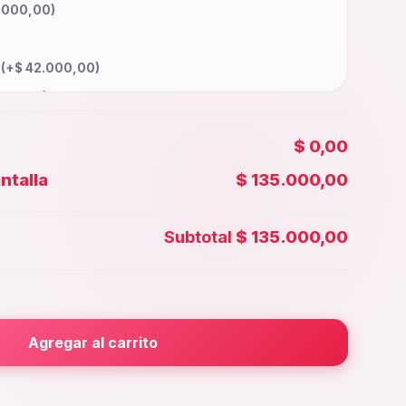
.000,00
)
a
(+
$
42.000,00
)
000,00
)
5.000,00
)
$ 0,00
60.000,00
)
ntalla
$ 135.000,00
00,00
)
 Face id
(+
$
35.000,00
)
Subtotal
$ 135.000,00
5.000,00
)
rior
(+
$
25.000,00
)
000,00
)
Agregar al carrito