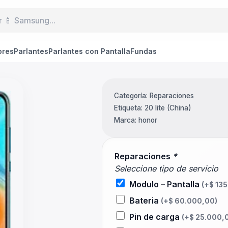
ores
Parlantes
Parlantes con Pantalla
Fundas
Categoría:
Reparaciones
Etiqueta:
20 lite (China)
Marca:
honor
Reparaciones
*
Seleccione tipo de servicio
Modulo – Pantalla
(+
$
135
Bateria
(+
$
60.000,00
)
Pin de carga
(+
$
25.000,