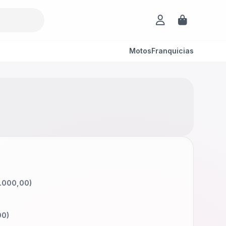
Motos
Franquicias
.000,00
)
00
)