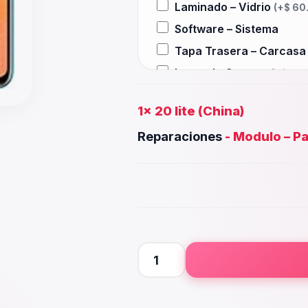
Laminado – Vidrio
(+
$
60
Software – Sistema
Tapa Trasera – Carcas
Lente de Camara
(+
$
15.
Auxiliar – Auricular
(+
$
2
1x
20 lite (China)
Wifi – Señal – Antena
(+
$
Reparaciones
-
Modulo – Pa
Camara Trasera
(+
$
38.0
Camara frontal, Selfie –
Microfono – Sensor
(+
$
2
Parlante Inferior o Supe
Botones – Huella
(+
$
25.
Placa Principal
20
lite
(China)
cantidad