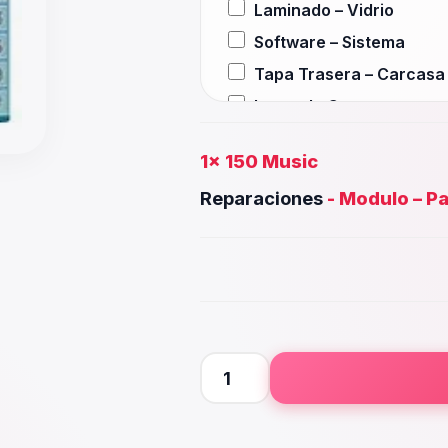
Laminado – Vidrio
Software – Sistema
Tapa Trasera – Carcasa
Lente de Camara
Auxiliar – Auricular
(+
$
2
1x
150 Music
Wifi – Señal – Antena
Reparaciones
-
Modulo – Pa
Camara Trasera
Camara frontal, Selfie – 
Microfono – Sensor
(+
$
2
Parlante Inferior o Supe
Botones – Huella
(+
$
20.
Placa Principal
150
Music
cantidad