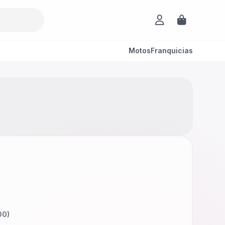
Motos
Franquicias
00
)