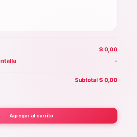
0.000,00
)
$ 0,00
ntalla
-
Face id
Subtotal
$ 0,00
0.000,00
)
rior
(+
$
20.000,00
)
000,00
)
Agregar al carrito