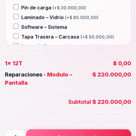
Pin de carga
(+
$
30.000,00
)
Laminado – Vidrio
(+
$
80.000,00
)
Software – Sistema
Tapa Trasera – Carcasa
(+
$
50.000,00
)
Lente de Camara
(+
$
35.000,00
)
Auxiliar – Auricular
(+
$
30.000,00
)
1x
12T
$ 0,00
Wifi – Señal – Antena
(+
$
80.000,00
)
Reparaciones
-
Modulo –
$ 220.000,00
Camara Trasera
(+
$
40.000,00
)
Pantalla
Camara frontal, Selfie – Face id
(+
$
35.000,00
)
Subtotal
$ 220.000,00
Microfono – Sensor
(+
$
30.000,00
)
Parlante Inferior o Superior
(+
$
30.000,00
)
Botones – Huella
(+
$
30.000,00
)
12T
Placa Principal