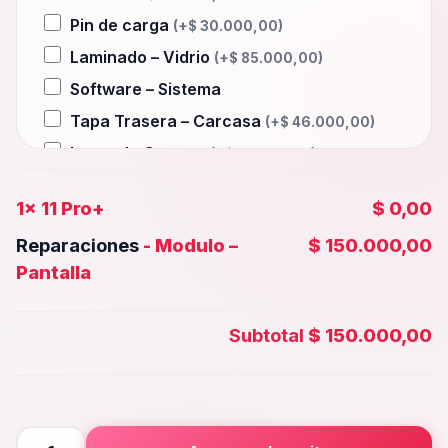
Pin de carga
(+
$
30.000,00
)
Laminado – Vidrio
(+
$
85.000,00
)
Software – Sistema
Tapa Trasera – Carcasa
(+
$
46.000,00
)
Lente de Camara
(+
$
15.000,00
)
Auxiliar – Auricular
(+
$
30.000,00
)
1x
11 Pro+
$ 0,00
Wifi – Señal – Antena
(+
$
85.000,00
)
Reparaciones
-
Modulo –
$ 150.000,00
Camara Trasera
(+
$
58.000,00
)
Pantalla
Camara frontal, Selfie – Face id
(+
$
48.000,00
)
Subtotal
$ 150.000,00
Microfono – Sensor
(+
$
30.000,00
)
Parlante Inferior o Superior
(+
$
30.000,00
)
Botones – Huella
(+
$
30.000,00
)
11
Placa Principal