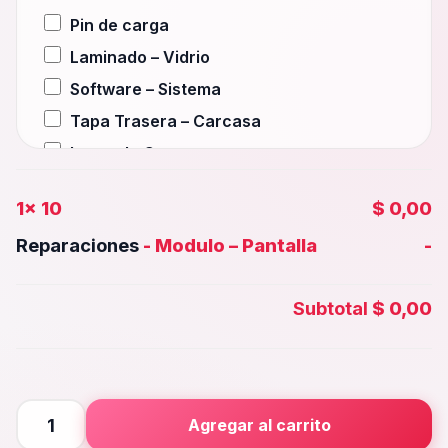
Pin de carga
Laminado – Vidrio
Software – Sistema
Tapa Trasera – Carcasa
Lente de Camara
Auxiliar – Auricular
1x
10
$ 0,00
Wifi – Señal – Antena
Reparaciones
-
Modulo – Pantalla
-
Camara Trasera
Camara frontal, Selfie – Face id
Subtotal
$ 0,00
Microfono – Sensor
Parlante Inferior o Superior
Botones – Huella
Placa Principal
10
Agregar al carrito
cantidad