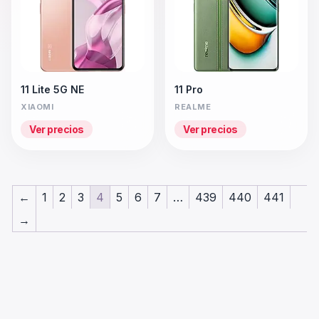
11 Lite 5G NE
11 Pro
XIAOMI
REALME
Ver precios
Ver precios
←
1
2
3
4
5
6
7
…
439
440
441
→