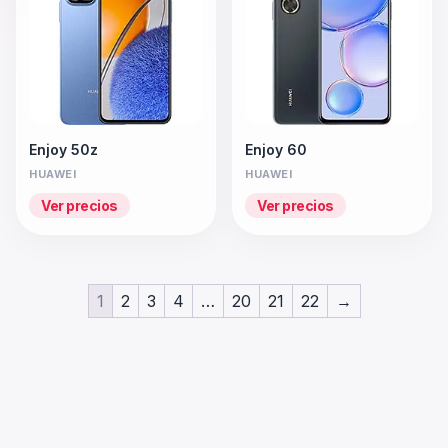
Enjoy 50z
Enjoy 60
HUAWEI
HUAWEI
Ver precios
Ver precios
1
2
3
4
…
20
21
22
→